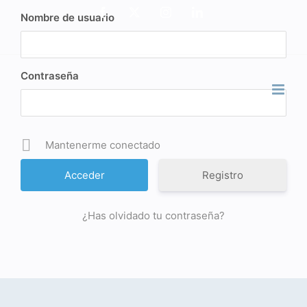
Saltar
Facebook
X
Instagram
LinkedIn
Nombre de usuario
al
Español
Inglés
contenido
Contraseña
Mantenerme conectado
Registro
¿Has olvidado tu contraseña?