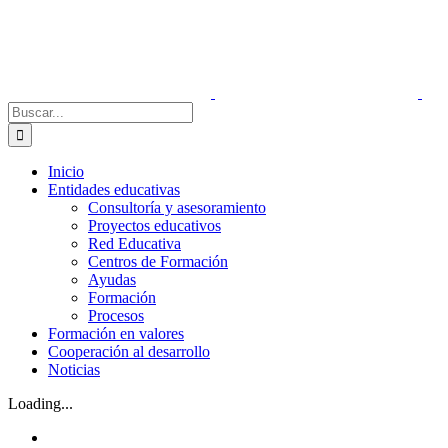
Saltar
Facebook
X
Instagram
LinkedIn
Español
Inglés
al
contenido
Buscar:
Inicio
Entidades educativas
Consultoría y asesoramiento
Proyectos educativos
Red Educativa
Centros de Formación
Ayudas
Formación
Procesos
Formación en valores
Cooperación al desarrollo
Noticias
Loading...