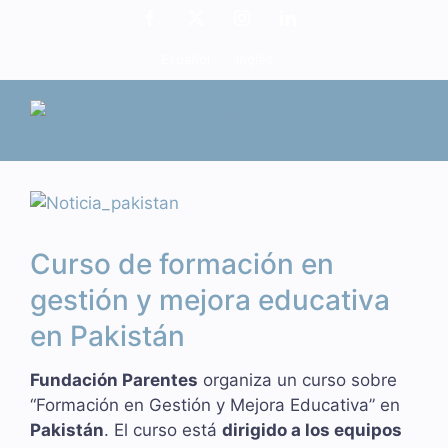
Saltar
Facebook
X
Instagram
LinkedIn
al
Español
Inglés
contenido
Ver
imagen
más
Curso de formación en
grande
gestión y mejora educativa
en Pakistán
Fundación Parentes
organiza un curso sobre
“Formación en Gestión y Mejora Educativa” en
Pakistán
. El curso está
dirigido a los equipos