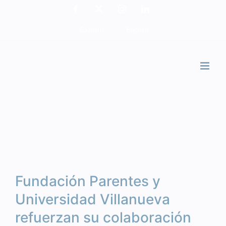
Skip
Facebook
X
Instagram
LinkedIn
to
Spanish
English
content
Fundación Parentes y
Universidad Villanueva
refuerzan su colaboración