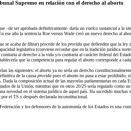
ribunal Supremo en relación con el derecho al aborto
que –de ser aprobada definitivamente- daría un vuelco sustancial a la 
. En ese año la sentencia Roe versus Wade creó un nuevo derecho al abo
ue se acaba de filtrar) procede de los
provida
que defienden que la ley 
apacidad legislativa (conviene recordar que en la tradición jurídica no
contraria al derecho a la vida y/o contraria al carácter federal del Esta
stablecería que la competencia para regular el aborto corresponde a cada
ían las siguientes: el aborto ya no sería un derecho constitucionalment
definitiva de la causa
provida
pues el aborto no pasa a estar prohibido; si
. Dada la composición actual de las mayorías parlamentarias en cada Est
ados de la Unión, mientras que en otros 20/25 sería regulado como un d
na novedad en el sistema jurídico de aquel país. Ha sucedido muchas v
l por el TS y después declarada inconstitucional.
a Federación y los defensores de la autonomía de los Estados es una con