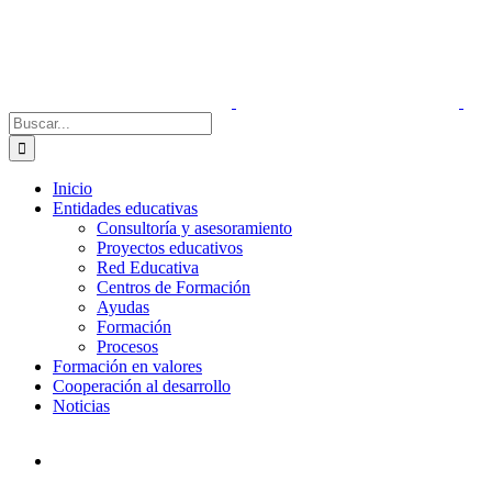
Saltar
Facebook
X
Instagram
LinkedIn
Español
Inglés
al
contenido
Buscar:
Inicio
Entidades educativas
Consultoría y asesoramiento
Proyectos educativos
Red Educativa
Centros de Formación
Ayudas
Formación
Procesos
Formación en valores
Cooperación al desarrollo
Noticias
Ver
imagen