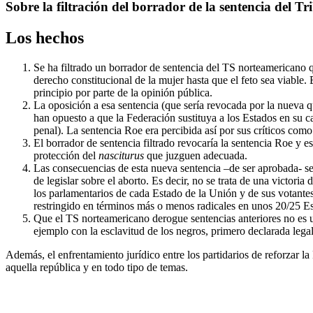
más
Sobre la filtración del borrador de la sentencia del T
grande
Los hechos
Se ha filtrado un borrador de sentencia del TS norteamericano 
derecho constitucional de la mujer hasta que el feto sea viable
principio por parte de la opinión pública.
La oposición a esa sentencia (que sería revocada por la nueva q
han opuesto a que la Federación sustituya a los Estados en su c
penal). La sentencia Roe era percibida así por sus críticos como 
El borrador de sentencia filtrado revocaría la sentencia Roe y e
protección del
nasciturus
que juzguen adecuada.
Las consecuencias de esta nueva sentencia –de ser aprobada- ser
de legislar sobre el aborto. Es decir, no se trata de una victoria 
los parlamentarios de cada Estado de la Unión y de sus votantes
restringido en términos más o menos radicales en unos 20/25 Est
Que el TS norteamericano derogue sentencias anteriores no es u
ejemplo con la esclavitud de los negros, primero declarada lega
Además, el enfrentamiento jurídico entre los partidarios de reforzar l
aquella república y en todo tipo de temas.