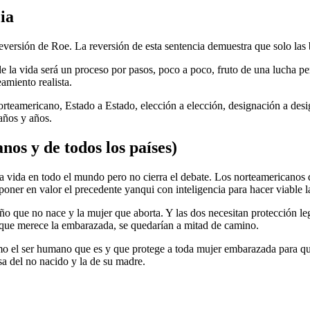
ia
reversión de Roe. La reversión de esta sentencia demuestra que solo las
e la vida será un proceso por pasos, poco a poco, fruto de una lucha per
amiento realista.
orteamericano, Estado a Estado, elección a elección, designación a desi
años y años.
os y de todos los países)
 la vida en todo el mundo pero no cierra el debate. Los norteamericanos
ner en valor el precedente yanqui con inteligencia para hacer viable la r
iño que no nace y la mujer que aborta. Y las dos necesitan protección le
 que merece la embarazada, se quedarían a mitad de camino.
 el ser humano que es y que protege a toda mujer embarazada para qu
sa del no nacido y la de su madre.