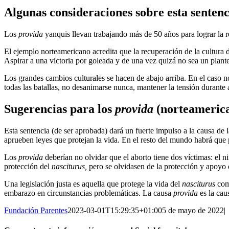
Algunas consideraciones sobre esta sentenc
Los
provida
yanquis llevan trabajando más de 50 años para lograr la 
El ejemplo norteamericano acredita que la recuperación de la cultura d
Aspirar a una victoria por goleada y de una vez quizá no sea un plante
Los grandes cambios culturales se hacen de abajo arriba. En el caso n
todas las batallas, no desanimarse nunca, mantener la tensión durante 
Sugerencias para los
provida
(norteamerican
Esta sentencia (de ser aprobada) dará un fuerte impulso a la causa de
aprueben leyes que protejan la vida. En el resto del mundo habrá que po
Los
provida
deberían no olvidar que el aborto tiene dos víctimas: el n
protección del
nasciturus,
pero se olvidasen de la protección y apoyo
Una legislación justa es aquella que protege la vida del
nasciturus
como
embarazo en circunstancias problemáticas. La causa
provida
es la cau
Fundación Parentes
2023-03-01T15:29:35+01:00
5 de mayo de 2022
|