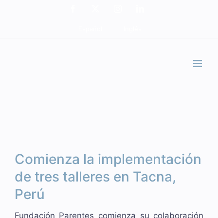
Saltar
Facebook
X
Instagram
LinkedIn
Ver
al
imagen
Español
Inglés
contenido
más
grande
Comienza la implementación
de tres talleres en Tacna,
Perú
Fundación Parentes comienza su colaboración