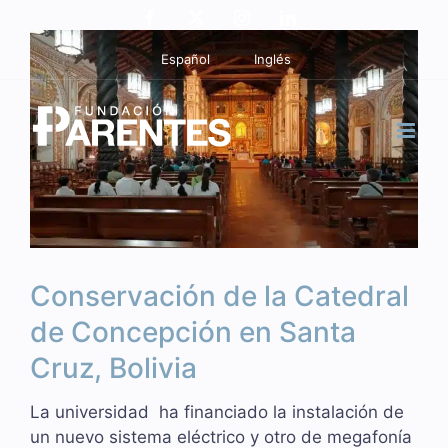
Saltar
Facebook
X
Instagram
LinkedIn
al
Ver
Español
Inglés
contenido
imagen
más
grande
Conservación de la Catedral
de Concepción en Santa
Cruz, Bolivia
La universidad ha financiado la instalación de
un nuevo sistema eléctrico y otro de megafonía