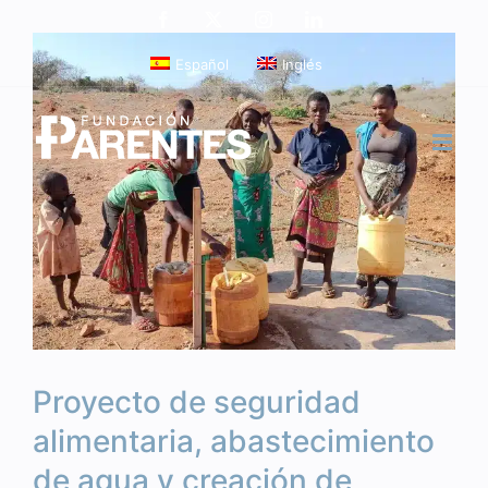
Saltar
Facebook
X
Instagram
LinkedIn
al
Ver
Español
Inglés
contenido
imagen
más
grande
Proyecto de seguridad
alimentaria, abastecimiento
de agua y creación de