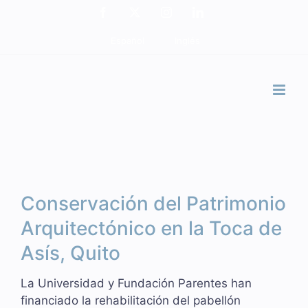
Saltar
Facebook
X
Instagram
LinkedIn
al
Ver
Español
Inglés
contenido
imagen
más
grande
Conservación del Patrimonio
Arquitectónico en la Toca de
Asís, Quito
La Universidad y Fundación Parentes han
financiado la rehabilitación del pabellón