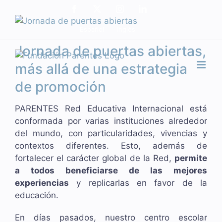
Saltar
Facebook
X
Instagram
LinkedIn
al
Ver
Español
Inglés
contenido
imagen
más
Jornada de puertas abiertas,
grande
más allá de una estrategia
de promoción
PARENTES Red Educativa Internacional está
conformada por varias instituciones alrededor
del mundo, con particularidades, vivencias y
contextos diferentes. Esto, además de
fortalecer el carácter global de la Red,
permite
a todos beneficiarse de las mejores
experiencias
y replicarlas en favor de la
educación.
En días pasados, nuestro centro escolar