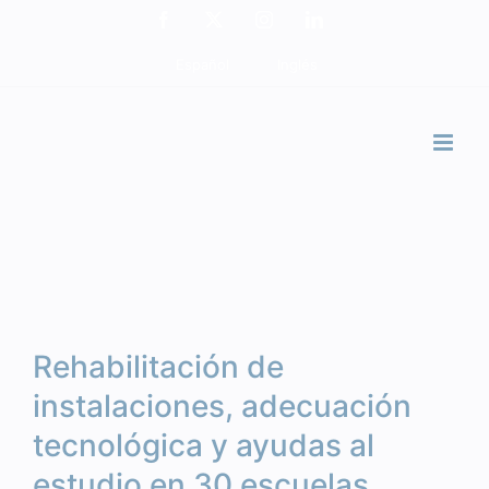
Saltar
Facebook
X
Instagram
LinkedIn
al
Ver
Español
Inglés
contenido
imagen
más
grande
Rehabilitación de
instalaciones, adecuación
tecnológica y ayudas al
estudio en 30 escuelas